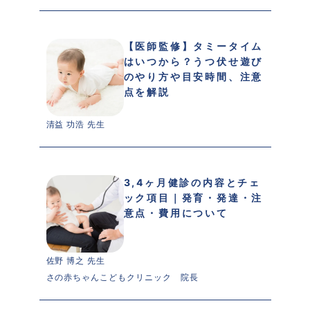
【医師監修】タミータイム
はいつから？うつ伏せ遊び
のやり方や目安時間、注意
点を解説
清益 功浩 先生 
3,4ヶ月健診の内容とチェ
ック項目｜発育・発達・注
意点・費用について
佐野 博之 先生 
さの赤ちゃんこどもクリニック　院長