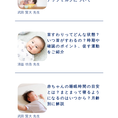
武田 賢大 先生 
首すわりってどんな状態？
いつ首がすわるの？時期や
確認のポイント、促す運動
をご紹介
清益 功浩 先生 
赤ちゃんの睡眠時間の目安
とは？まとまって寝るよう
になるのはいつから？月齢
別に解説
武田 賢大 先生 