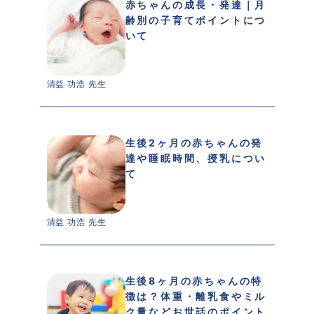
赤ちゃんの成長・発達｜月
齢別の子育てポイントにつ
いて
清益 功浩 先生 
生後2ヶ月の赤ちゃんの発
達や睡眠時間、授乳につい
て
清益 功浩 先生 
生後8ヶ月の赤ちゃんの特
徴は？体重・離乳食やミル
ク量などお世話のポイント