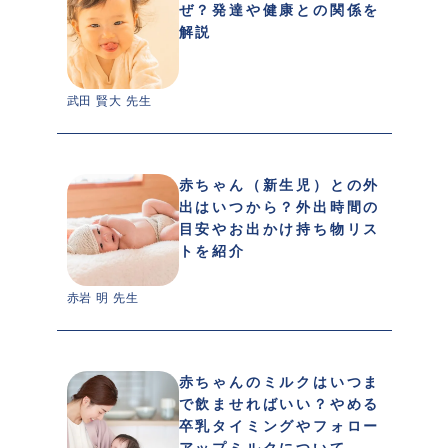
ぜ？発達や健康との関係を
解説
武田 賢大 先生 
赤ちゃん（新生児）との外
出はいつから？外出時間の
目安やお出かけ持ち物リス
トを紹介
赤岩 明 先生 
赤ちゃんのミルクはいつま
で飲ませればいい？やめる
卒乳タイミングやフォロー
アップミルクについて