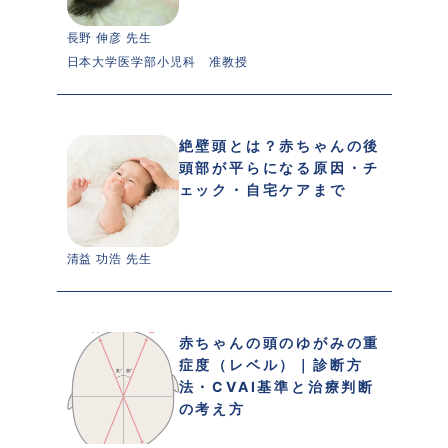
長野 伸彦 先生 
日本大学医学部小児科　准教授
絶壁頭とは？赤ちゃんの後
頭部が平らになる原因・チ
ェック・自宅ケアまで
清益 功浩 先生 
赤ちゃんの頭のゆがみの重
症度（レベル）｜診断方
法・CVAI基準と治療判断
の考え方