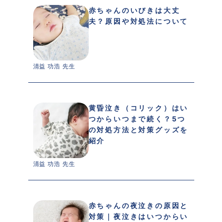
赤ちゃんのいびきは大丈
夫？原因や対処法について
清益 功浩 先生 
黄昏泣き（コリック）はい
つからいつまで続く？5つ
の対処方法と対策グッズを
紹介
清益 功浩 先生 
赤ちゃんの夜泣きの原因と
対策｜夜泣きはいつからい