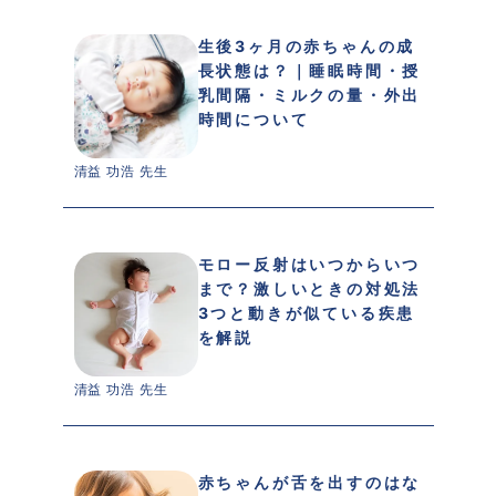
生後3ヶ月の赤ちゃんの成
長状態は？｜睡眠時間・授
乳間隔・ミルクの量・外出
時間について
清益 功浩 先生 
モロー反射はいつからいつ
まで？激しいときの対処法
3つと動きが似ている疾患
を解説
清益 功浩 先生 
赤ちゃんが舌を出すのはな