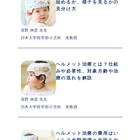
始めるか、様子を見るかの
見分け方
長野 伸彦 先生 
日本大学医学部小児科　准教授
ヘルメット治療とは？仕組
みや必要性、対象月齢や治
療の流れを解説
長野 伸彦 先生 
日本大学医学部小児科　准教授
ヘルメット治療の費用はい
くら？金額相場と内訳をや