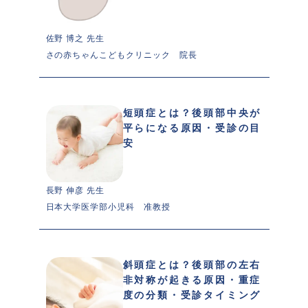
佐野 博之 先生 
さの赤ちゃんこどもクリニック　院長
短頭症とは？後頭部中央が
平らになる原因・受診の目
安
長野 伸彦 先生 
日本大学医学部小児科　准教授
斜頭症とは？後頭部の左右
非対称が起きる原因・重症
度の分類・受診タイミング