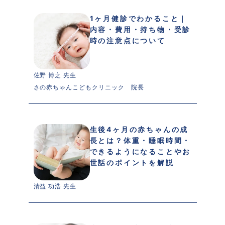
1ヶ月健診でわかること｜
内容・費用・持ち物・受診
時の注意点について
佐野 博之 先生 
さの赤ちゃんこどもクリニック　院長
生後4ヶ月の赤ちゃんの成
長とは？体重・睡眠時間・
できるようになることやお
世話のポイントを解説
清益 功浩 先生 