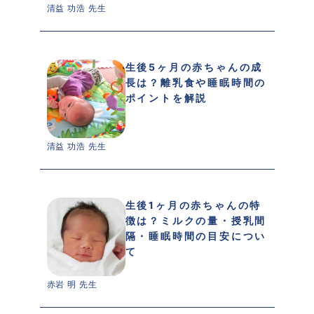
清益 功浩 先生 
生後5ヶ月の赤ちゃんの成
長は？離乳食や睡眠時間の
ポイントを解説
清益 功浩 先生 
生後1ヶ月の赤ちゃんの特
徴は？ミルクの量・授乳間
隔・睡眠時間の目安につい
て
赤岩 明 先生 