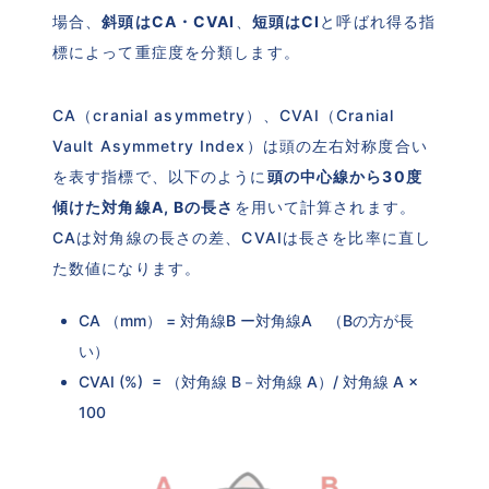
場合、
斜頭はCA・CVAI
、
短頭はCI
と呼ばれ得る指
標によって重症度を分類します。
CA（cranial asymmetry）、CVAI（Cranial 
Vault Asymmetry Index）は頭の左右対称度合い
を表す指標で、以下のように
頭の中心線から30度
傾けた対角線A, Bの長さ
を用いて計算されます。
CAは対角線の長さの差、CVAIは長さを比率に直し
た数値になります。
CA （mm） = 対角線B ー対角線A　（Bの方が長
い）
CVAI (%)  = （対角線 B－対角線 A）/ 対角線 A × 
100