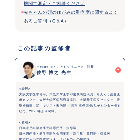
機関で測定・ご相談ください
赤ちゃんの頭のゆがみの重症度に関するよく
あるご質問（Q＆A）
 この記事の監修者 
さの赤ちゃんこどもクリニック　院長
佐野 博之 先生
<経歴>
大阪大学医学部卒。大阪大学医学部附属病院入局。りんくう総合医
療センター、大阪大学医学部附属病院、大阪母子医療センター、愛
染橋病院、淀川キリスト教病院 小児科 主任部長/母子センター長を
経て、2020年より現職。
<資格>
日本小児科学会小児科専門医・指導医
日本周産期・新生児医学会周産期（新生児）専門医・指導医
地域総合小児医療認定医、子どもの心の相談医