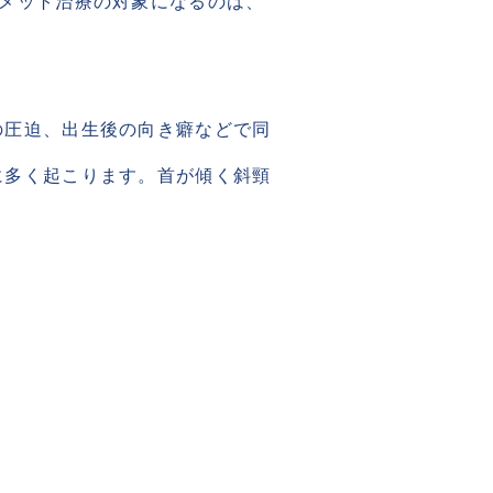
ルメット治療の対象になるのは、
の圧迫、出生後の向き癖などで同
に多く起こります。首が傾く斜頸