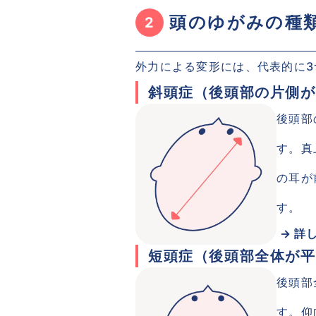
 頭のゆがみの種
2
外力による変形には、代表的に
斜頭症（後頭部の片側が
後頭部
す。真
の耳が
す。
 → 詳
短頭症（後頭部全体が平
後頭部
す。仰