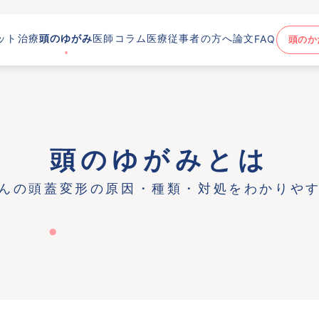
ット治療
頭のゆがみ
医師コラム
医療従事者の方へ
論文
FAQ
頭のか
頭のゆがみとは
んの頭蓋変形の原因・種類・対処をわかりや