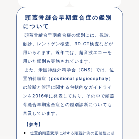
 頭蓋骨縫合早期癒合症の鑑別
について 
 頭蓋骨縫合早期癒合症の鑑別には、視診、
触診、レントゲン検査、3D-CT検査などが
用いられます。近年では、超音波エコーを
用いた鑑別も実施されています。
 また、米国神経外科学会（CNS）では、位
置的斜頭症（positional plagiocephaly）
の診断と管理に関する包括的なガイドライ
ンを2016年に発表しており、その中で頭蓋
骨縫合早期癒合症との鑑別診断についても
言及しています。 
 【参考】 
 位置的頭蓋変形に対する頭蓋計測の正確性と超