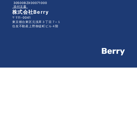
 30500BZX00071000
 添付文書 
株式会社Berry
〒111-0041
東京都台東区元浅草３丁目７−１
住友不動産上野御徒町ビル４階