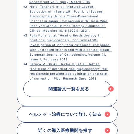
Reconstructive Surgery; March 2015
※2 
Noto, Takanori, et al. "Natural-Course 
Evaluation of Infants with Positional Severe 
Plagiocephaly Using a Three-Dimensional 
Scanner in Japan: Comparison with Those Who 
Received Cranial Helmet Therapy." Journal of 
Clinical Medicine 10.16 (2021): 3531.
※3 
Felix Kunz, et al. “Head orthosis therapy in 
positional plagiocephaly: longitudinal 3D-
investigation of long-term outcomes, compared 
with untreated infants and with a control group” 
European Journal of Orthodontics, Volume 41, 
Issue 1, February 2019
※4 
Seruya M, Oh AK, Taylor JH, et al. Helmet 
treatment of deformational plagiocephaly: the 
relationship between age at initiation and rate 
of correction. Plast Reconstr Surg. 2013
関連論文一覧を見る
ヘルメット治療について詳しく知る
近くの導入医療機関を探す