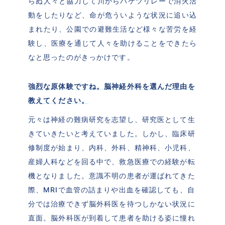
らぬ人々と協力して川からバケツリレーで消火活
動をしたりなど、命が危ういような状況に追い込
まれたり、公園での避難生活など様々な苦労を経
験し、医療を通じて人々を助けることをできたら
なと思ったのがきっかけです。
強烈な原体験ですね。脳神経外科を選んだ理由を
教えてください。
元々は神経の難病研究を志望し、研究医として生
きていきたいと考えていました。しかし、臨床研
修制度が始まり、内科、外科、精神科、小児科、
産婦人科などを回る中で、救急医療での経験が転
機となりました。意識不明の患者が運ばれてきた
際、MRIで血管の詰まりや出血を確認しても、自
分では治療できず脳外科医を待つしかない状況に
直面。脳外科医が到着して患者を助ける姿に憧れ