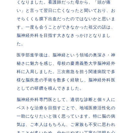
くなりました。看護師だった母から、「頭が痛
い」と言って翌日に亡くなったと聞いており、お
そらくくも膜下出血だったのではないかと思いま
す。一度も会うことができなかった祖父の話は、
脳神経外科を目指す大きなきっかけとなりまし
た。
医学部進学後は、脳神経という領域の奥深さ・神
秘さに魅力を感じ、母校の慶應義塾大学脳神経外
科に入局しました。三次救急を担う関連病院で多
様な脳疾患の手術を数多く経験し、脳神経外科医
としての研鑽を積んできました。
脳神経外科専門医として、適切な診断と個々人に
ベストな治療を目指すことで、地域医療活性化の
一助になりたいと強く思っています。特に脳の病
気は、ご本人はもちろん、ご家族も不安に思われ
ることが多いため、分かりやすい丁寧な説明を心