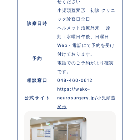
せください
小児頭蓋変形 初診 クリニ
ック診察日全日
診察日時
ヘルメット治療外来 原
則：水曜日午後、日曜日
Web・電話にて予約を受け
付けております。
予約
電話でのご予約がより確実
です。
相談窓口
048-460-0612
https://wako-
公式サイト
neurosurgery.jp/小児頭蓋
変形