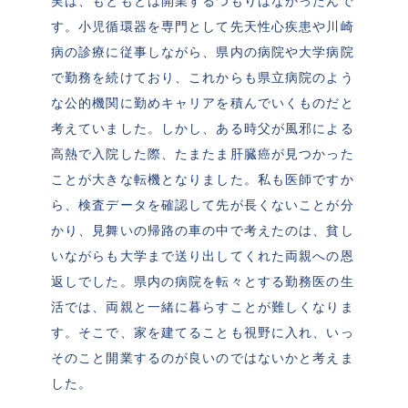
実は、もともとは開業するつもりはなかったんで
す。小児循環器を専門として先天性心疾患や川崎
病の診療に従事しながら、県内の病院や大学病院
で勤務を続けており、これからも県立病院のよう
な公的機関に勤めキャリアを積んでいくものだと
考えていました。しかし、ある時父が風邪による
高熱で入院した際、たまたま肝臓癌が見つかった
ことが大きな転機となりました。私も医師ですか
ら、検査データを確認して先が長くないことが分
かり、見舞いの帰路の車の中で考えたのは、貧し
いながらも大学まで送り出してくれた両親への恩
返しでした。県内の病院を転々とする勤務医の生
活では、両親と一緒に暮らすことが難しくなりま
す。そこで、家を建てることも視野に入れ、いっ
そのこと開業するのが良いのではないかと考えま
した。