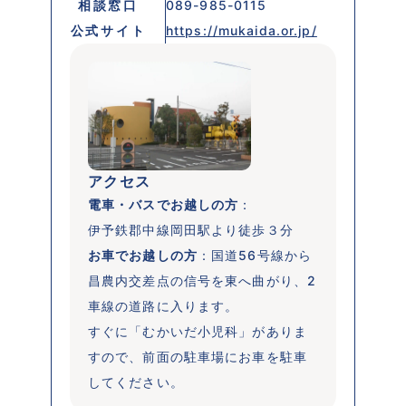
相談窓口
089-985-0115
公式サイト
https://mukaida.or.jp/
アクセス
電車・バスでお越しの方
：	

伊予鉄郡中線岡田駅より徒歩３分
お車でお越しの方
：国道56号線から
昌農内交差点の信号を東へ曲がり、2
車線の道路に入ります。

すぐに「むかいだ小児科」がありま
すので、前面の駐車場にお車を駐車
してください。